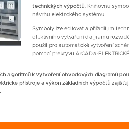
technických výpočtů.
Knihovnu symbolů
návrhu elektrického systému.
Symboly lze editovat a přiřadit jim te
efektivního vytváření diagramu rozva
použit pro automatické vytvoření sch
pomocí překryvu ArCADia-ELEKTRICK
h algoritmů k vytvoření obvodových diagramů použi
trické přístroje a výkon základních výpočtů zajišťuj
.