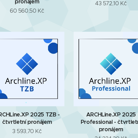
pronájem
43 572,10
Kč
60 560,50
Kč
RCHLine.XP 2025 TZB -
ARCHLine.XP 2025
čtvrtletní pronájem
Professional - čtvrtlet
pronájem
3 593,70
Kč