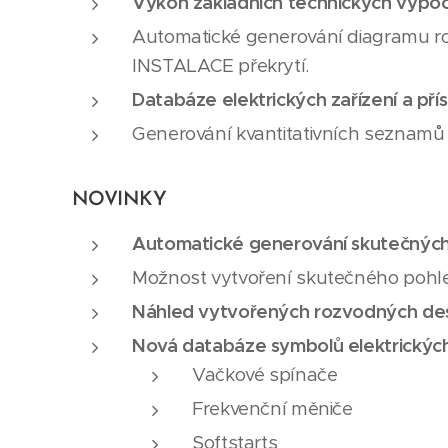
Výkon základních technických výpočt
Automatické generování diagramu 
INSTALACE překrytí.
Databáze elektrických zařízení a přís
Generování kvantitativních seznamů 
NOVINKY
Automatické generování skutečných
Možnost vytvoření skutečného pohled
Náhled vytvořených rozvodných des
Nová databáze symbolů elektrických 
Vačkové spínače
Frekvenční měniče
Softstarts