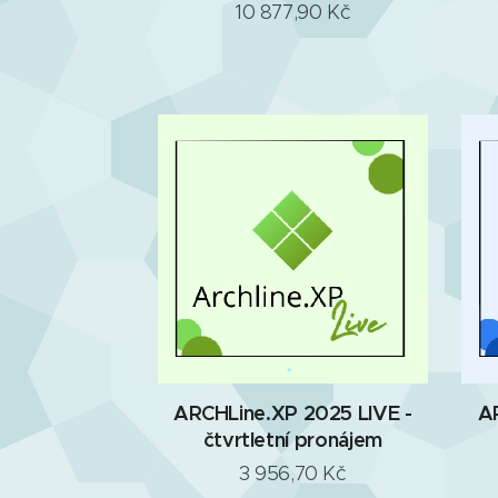
10 877,90
Kč
ARCHLine.XP 2025 LIVE -
A
čtvrtletní pronájem
3 956,70
Kč