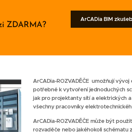
ArCADia BIM zkušebn
erzi ZDARMA?
ArCADia-ROZVADĚČE umožňují vývoj 
potřebné k vytvoření jednoduchých s
jak pro projektanty sítí a elektrických 
všechny pracovníky elektrotechnickéh
ArCADia-ROZVADĚČE
může být použit
rozvaděče nebo jakéhokoli schématu z