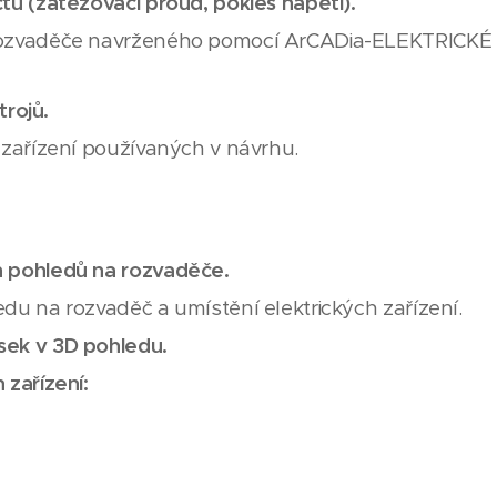
ů (zatěžovací proud, pokles napětí).
rozvaděče navrženého pomocí ArCADia-ELEKTRICKÉ
trojů.
zařízení používaných v návrhu.
 pohledů na rozvaděče.
u na rozvaděč a umístění elektrických zařízení.
ek v 3D pohledu.
zařízení: