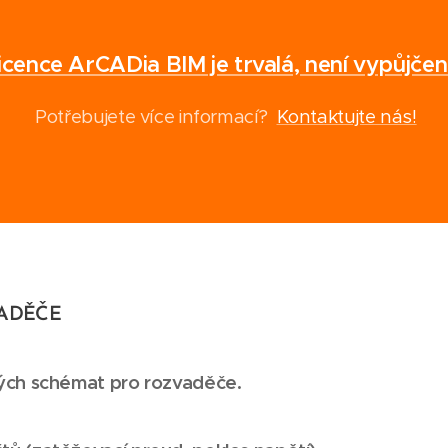
icence ArCADia BIM je trvalá, není vypůjčen
Potřebujete více informací?
Kontaktujte nás!
ZVADĚČE
vých schémat pro rozvaděče.