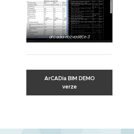
arcadia-rozvaděče-3
ArCADia BIM DEMO
verze