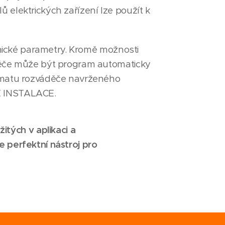
 elektrických zařízení lze použít k
chnické parametry. Kromě možnosti
děče může být program automaticky
ématu rozváděče navrženého
É INSTALACE.
tých v aplikaci a
e perfektní nástroj pro