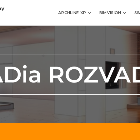
my
ARCHLINE XP
BIMVISION
SI
ADia ROZVA