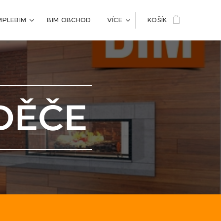
MPLEBIM
BIM OBCHOD
VÍCE
KOŠÍK
DĚČE