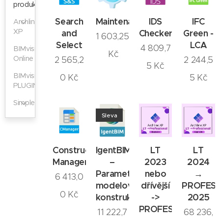
produkty
Search
Maintenance
IDS
IFC
Archline
XP
and
Checker
Green -
1 603,25
Select
LCA
4 809,7
BIMvision
Kč
Online
2 565,2
2 244,5
5
Kč
BIMvision
0
Kč
5
Kč
PLUGINY
Simplebim
Sleva
Construction
IgentBIM
LT
LT
Manager
–
2023
2024
Parametrické
nebo
→
6 413,0
modelování
dřívější
PROFES
0
Kč
konstrukcí
->
2025
PROFESSIONAL
11 222,7
68 236,