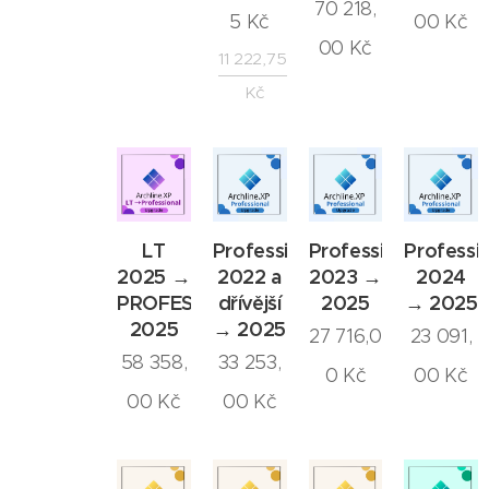
70 218,
5
Kč
00
Kč
00
Kč
11 222,75
Kč
LT
Professional
Professional
Professi
2025 →
2022 a
2023 →
2024
PROFESSIONAL
dřívější
2025
→ 2025
2025
→ 2025
27 716,0
23 091,
58 358,
33 253,
0
Kč
00
Kč
00
Kč
00
Kč