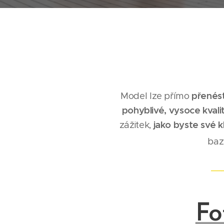
Model lze přímo
přenés
pohyblivé, vysoce kvali
zážitek,
jako byste své k
baz
__
Fo