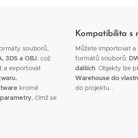
Kompatibilita s
ormáty souborů,
Můžete importovat a
A, 3DS a OBJ
, což
formátů souborů:
DW
t a exportovat
dalších
. Objekty lze 
twaru.
Warehouse do vlastn
ftware
kromě
do projektu.
.
parametry
, čímž se