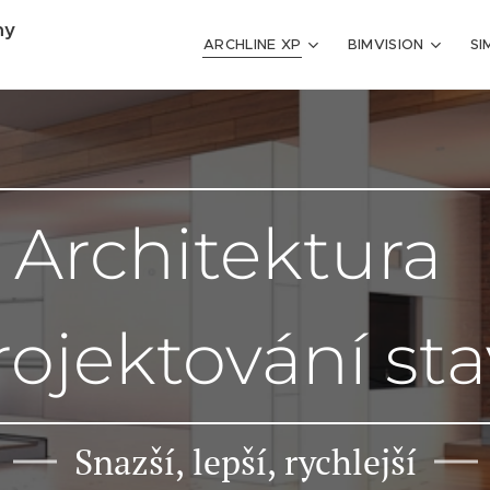
my
ARCHLINE XP
BIMVISION
SI
hitek
rojektování st
Snazší, lepší, rychlejší