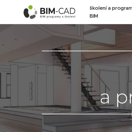
školení a progra
BIM
Arc
a p