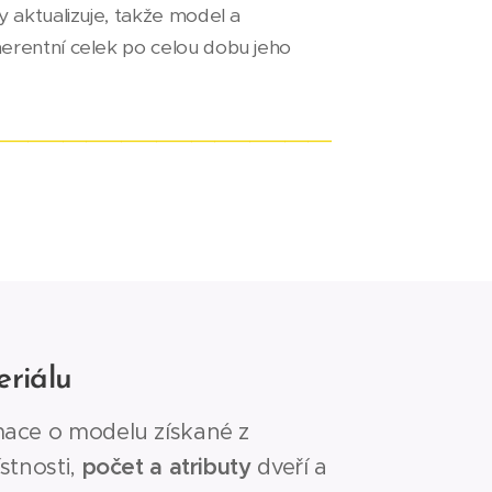
 aktualizuje, takže model a
erentní celek po celou dobu jeho
_____________________________
riálu
mace o modelu získané z
ístnosti,
počet a atributy
dveří a