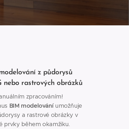
modelování z půdorysů
 nebo rastrových obrázků
anuálním zpracováním!
mus
BIM modelování
umožňuje
dorysy a rastrové obrázky v
ké prvky během okamžiku.