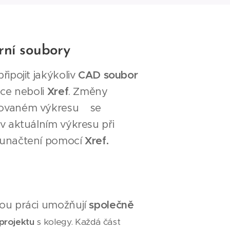
rní soubory
řipojit jakýkoliv
CAD soubor
nce neboli
Xref
. Změny
zovaném výkresu se
v aktuálním výkresu při
vunačtení pomocí
Xref.
ou práci umožňují
společně
projektu
s kolegy. Každá část