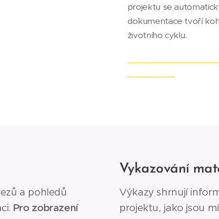
projektu se automaticky
dokumentace tvoří koh
životního cyklu.
_________________
_________
e
Vykazování mate
řezů a pohledů
Výkazy shrnují infor
ci.
Pro zobrazení
projektu, jako jsou m