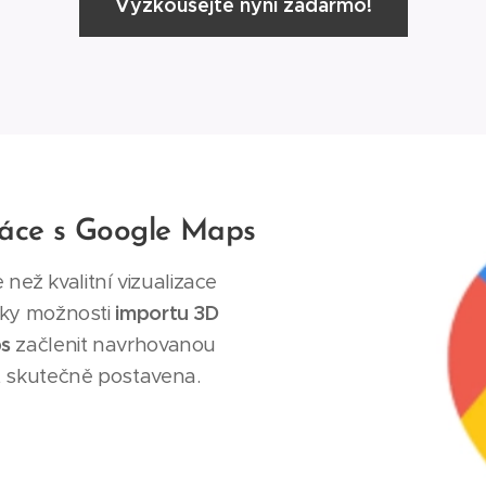
Vyzkoušejte nyní zadarmo!
ráce s Google Maps
 než kvalitní vizualizace
ky možnosti
importu 3D
s
začlenit navrhovanou
t skutečně postavena.