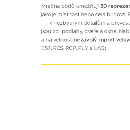
Mračna bodů umožňují
3D repreze
jako je místnost nebo celá budova. 
k nezbytným detailům a převést 
jsou zdi, podlahy, dveře a okna. Nab
a na velikosti
nezávislý import velk
E57, RCS, RCP, PLY a LAS).
____________________________
_