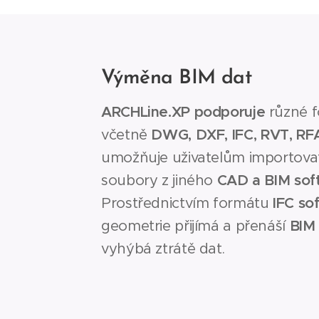
Výměna BIM dat
ARCHLine.XP podporuje
různé f
včetně
DWG, DXF, IFC, RVT, RF
umožňuje uživatelům importova
soubory z jiného
CAD a BIM sof
Prostřednictvím formátu
IFC so
geometrie přijímá a přenáší
BIM 
vyhýbá ztrátě dat.