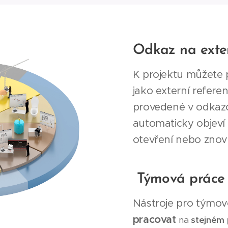
Odkaz na exte
K projektu můžete p
jako externí refere
provedené v odka
automaticky objeví 
otevření nebo zno
Týmová práce
Nástroje pro týmov
pracovat
na
stejném 