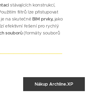
ntaci
stávajících konstrukcí,
Použitím filtrů lze přistupovat
je na skutečné
BIM prvky,
jako
ízí efektivní řešení pro rychlý
ých souborů
(formáty souborů
_________________________
Nákup Archline.XP