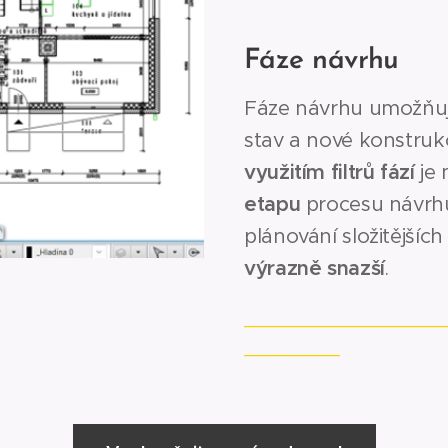
Fáze návrhu
Fáze návrhu umožňují
stav a nové konstruk
využitím filtrů fází
je
etapu
procesu návrh
plánování složitějších
výrazně snazší
.
___________________
_________