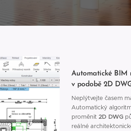
Automatické BIM 
v podobě 2D DWG
Neplýtvejte časem m
Automatický algorit
proměnit
2D DWG
pů
reálné architektonic