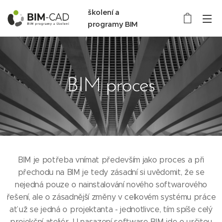
školení a
programy BIM
BIM proces
BIM je potřeba vnímat především jako proces a při
přechodu na BIM je tedy zásadní si uvědomit, že se
nejedná pouze o nainstalování nového softwarového
řešení, ale o zásadnější změny v celkovém systému práce
ať už se jedná o projektanta - jednotlivce, tím spíše celý
projekční ateliér. U nasazení software BIM jde o určitou