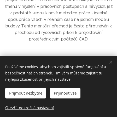
změnu v myšlení v pracovních postupech a návycích, jež
v podstatě vedou k nové metodice práce - ideálně
spolupráce všech v reálném čase na jednom modelu
budovy. Tento mentální přechod je často přirovnáván k
přechodu od rýsovacích prken k projektování
prostřednictvím počítačů CAD.
Používáme cookies, abychom zajistili správné fungování a
bezpečnost našich stránek. Tím vám můžeme zajistit tu
nejlepší zkušenost při jejich návštěvě.
Přijmout nezbytné
Přijmout vše
BIM-CAD.CZ, Technologická 373/4, Ostrava, 708 00
Otevřít pokročilá nastavení
Tento web je součástí
CADSERVIS GROUP
Cookies