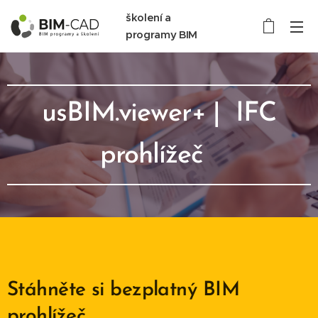
školení a
programy BIM
usBIM.viewer+ | IFC
prohlížeč
Stáhněte si bezplatný BIM
prohlížeč