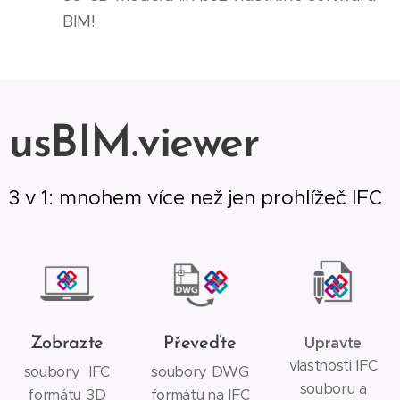
BIM!
usBIM.viewer
3 v 1: mnohem více než jen prohlížeč IFC
Upravte
Zobrazte
Převeďte
vlastnosti IFC
soubory IFC
soubory DWG
souboru a
formátu 3D
formátu na IFC