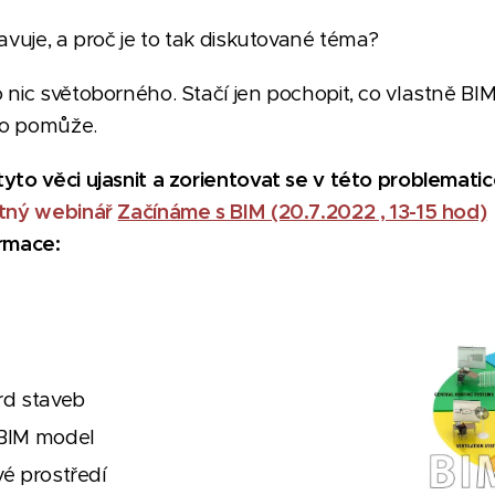
tavuje, a proč je to tak diskutované téma?
o nic světoborného. Stačí jen pochopit, co vlastně B
to pomůže.
yto věci ujasnit a zorientovat se v této problematic
atný webinář
Začínáme s BIM (20.7.2022 , 13-15 hod)
ormace:
rd staveb
BIM model
é prostředí