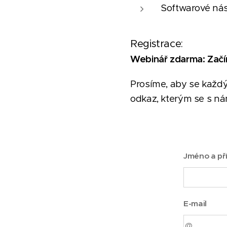
Softwarové nástr
Registrace:
Webinář zdarma: Začín
Prosíme, aby se každý
odkaz, kterým se s nám
Jméno a př
E-mail