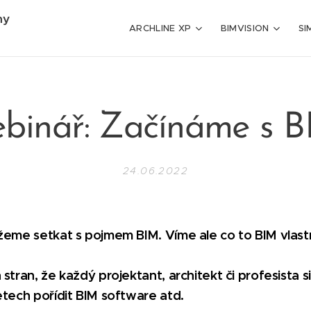
my
ARCHLINE XP
BIMVISION
SI
binář: Začínáme s 
24.06.2022
žeme setkat s pojmem BIM. Víme ale co to BIM vlast
stran, že každý projektant, architekt či profesista 
etech pořídit BIM software atd.