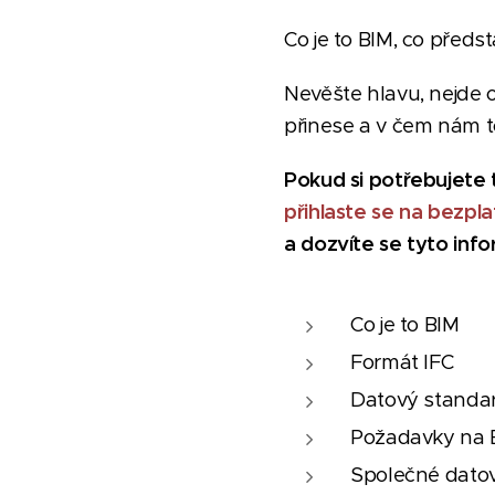
Co je to BIM, co předs
Nevěšte hlavu, nejde 
přinese a v čem nám 
Pokud si potřebujete t
přihlaste se na bezpl
a dozvíte se tyto inf
Co je to BIM
Formát IFC
Datový standa
Požadavky na 
Společné datov