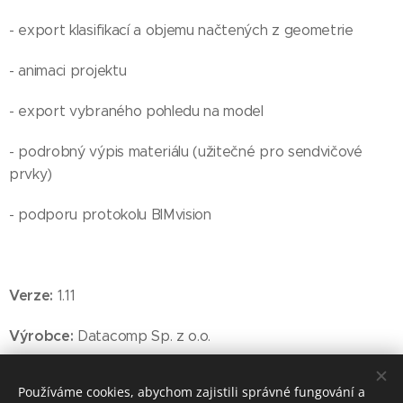
- export klasifikací a objemu načtených z geometrie
- animaci projektu
- export vybraného pohledu na model
- podrobný výpis materiálu (užitečné pro sendvičové
prvky)
- podporu protokolu BIMvision
Verze:
1.11
Výrobce:
Datacomp Sp. z o.o.
Používáme cookies, abychom zajistili správné fungování a