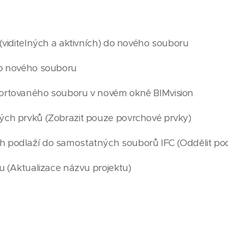
 (viditelných a aktivních) do nového souboru
do nového souboru
portovaného souboru v novém okně BIMvision
vých prvků (Zobrazit pouze povrchové prvky)
h podlaží do samostatných souborů IFC (Oddělit pod
tu (Aktualizace názvu projektu)