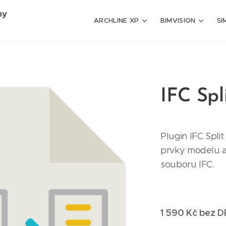
my
ARCHLINE XP
BIMVISION
SI
IFC Spl
Plugin IFC Spl
prvky modelu a
souboru IFC.
1 590 Kč bez 