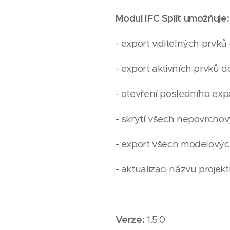
Modul IFC Split umožňuje:
- export viditelných prvků
- export aktivních prvků 
- otevření posledního ex
- skrytí všech nepovrcho
- export všech modelovýc
- aktualizaci názvu projek
Verze:
1.5.0