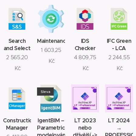
Search
Maintenance
IDS
IFC Green
and Select
Checker
- LCA
1 603,25
2 565,20
4 809,75
2 244,55
Kč
Kč
Kč
Kč
Sleva
Construction
IgentBIM –
LT 2023
LT 2024
Manager
Parametrické
nebo
→
modelování
dřívější ->
PROFESSIO