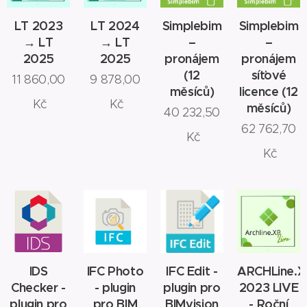
LT 2023
LT 2024
Simplebim
Simplebim
→ LT
→ LT
–
–
2025
2025
pronájem
pronájem
(12
síťové
11 860,00
9 878,00
měsíců)
licence (12
Kč
Kč
měsíců)
40 232,50
62 762,70
Kč
Kč
IDS
IFC Photo
IFC Edit -
ARCHLine.X
Checker -
- plugin
plugin pro
2023 LIVE
plugin pro
pro BIM
BIMvision
- Roční