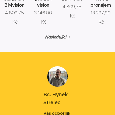
BIMvision
vision
pronájem
4 809,75
4 809,75
3 146,00
13 297,90
Kč
Kč
Kč
Kč
Následující
Bc. Hynek
Střelec
Váš odborník