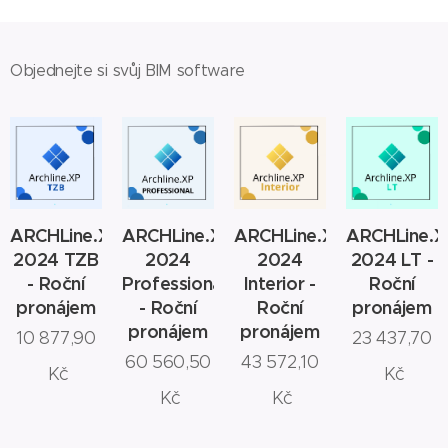
Objednejte si svůj BIM software
ARCHLine.XP
ARCHLine.XP
ARCHLine.XP
ARCHLine.X
2024 TZB
2024
2024
2024 LT -
- Roční
Professional
Interior -
Roční
pronájem
- Roční
Roční
pronájem
pronájem
pronájem
10 877,90
23 437,70
60 560,50
43 572,10
Kč
Kč
Kč
Kč