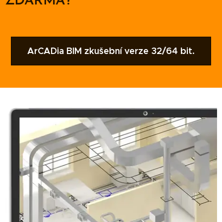
ZDARMA?
ArCADia BIM zkušební verze 32/64 bit.