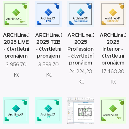
ARCHLine.XP
ARCHLine.XP
ARCHLine.XP
ARCHLine.X
2025 LIVE
2025 TZB
2025
2025
- čtvrtletní
- čtvrtletní
Professional
Interior -
pronájem
pronájem
- čtvrtletní
čtvrtletní
pronájem
pronájem
3 956,70
3 593,70
24 224,20
17 460,30
Kč
Kč
Kč
Kč