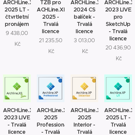
ARCHLine.XP
TZB pro
ARCHLine.XP
ARCHLine.X
2025 LT -
ACHLine.XP
2024 CS
2023 LIVE
čtvrtletní
2025 -
balíček -
pro
pronájem
Trvalá
Trvalá
SketchUp
licence
licence
- Trvalá
9 438,00
licence
21 235,50
3 013,00
Kč
20 436,90
Kč
Kč
Kč
ARCHLine.XP
ARCHLine.XP
ARCHLine.XP
ARCHLine.X
2023 LIVE
2025
2025
2025 LT -
- Trvalá
Professional
Interior -
Trvalá
licence
- Trvalá
Trvalá
licence