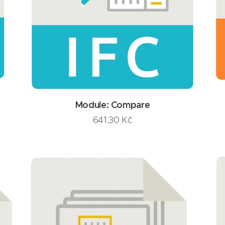
Module: Compare
641,30
Kč