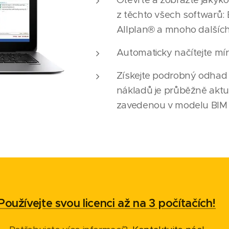
z těchto všech softwarů: E
Allplan® a mnoho dalších
Automaticky načítejte mí
Získejte podrobný odhad
nákladů je průběžně aktu
zavedenou v modelu BIM 
Používejte svou licenci až na 3 počítačích!