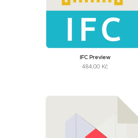
IFC Preview
484,00
Kč