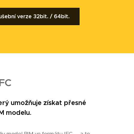
ušební verze 32bit. / 64bit.
IFC
terý umožňuje získat přesné
IM modelu.
oliv model BIM ve formátu IFC, a to