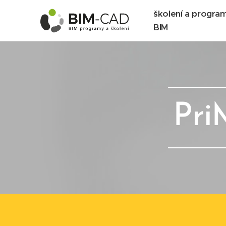
školení a progra
BIM
Pri