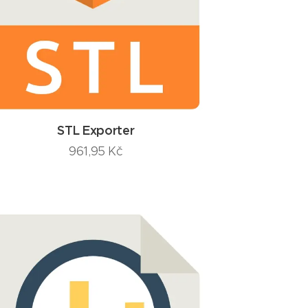
STL Exporter
961,95
Kč