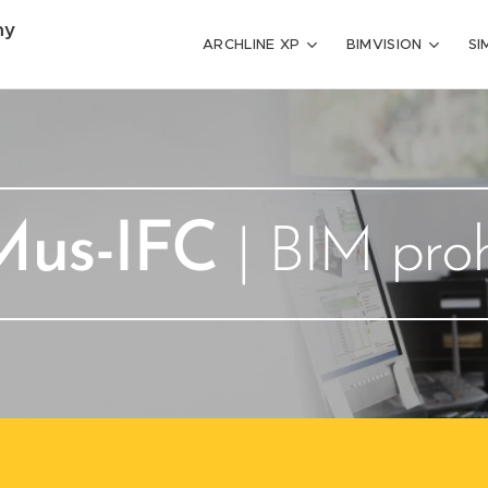
my
ARCHLINE XP
BIMVISION
SI
Mus-IFC
| BIM proh