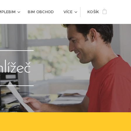
MPLEBIM
BIM OBCHOD
VÍCE
KOŠÍK
lížeč