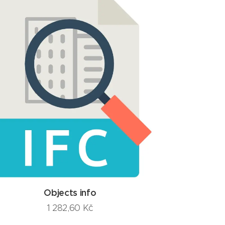
Objects info
1 282,60
Kč