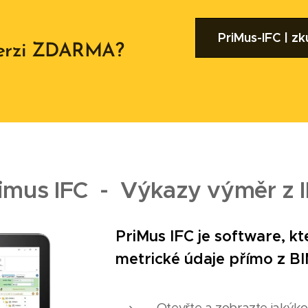
PriMus-IFC | zk
 verzi ZDARMA?
imus IFC - Výkazy výměr z 
PriMus IFC je software, k
metrické údaje přímo z B
Otevřte a zobrazte jakýk